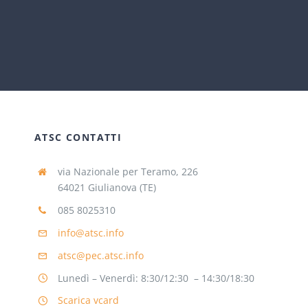
ATSC CONTATTI
via Nazionale per Teramo, 226
64021 Giulianova (TE)
085 8025310
info@atsc.info
atsc@pec.atsc.info
Lunedì – Venerdì: 8:30/12:30 – 14:30/18:30
Scarica vcard