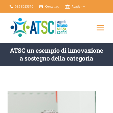
Salta
085 8025310
Contattaci
Academy
al
contenuto
Tog
Nav
CHI SIAMO
ATSC un esempio di innovazione
a sostegno della categoria
DICONO DI NOI
SERVIZI
ARTICOLI