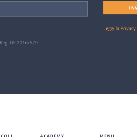
IN
Leggi la Privacy
. Reg. UE 2016/679.
ICOLI
ACADEMY
MENU