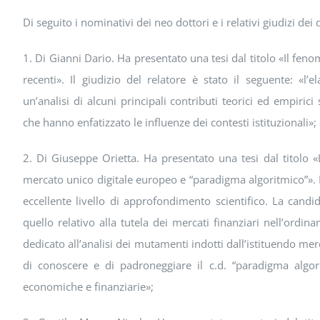
Di seguito i nominativi dei neo dottori e i relativi giudizi dei 
1. Di Gianni Dario. Ha presentato una tesi dal titolo «Il feno
recenti». Il giudizio del relatore è stato il seguente: «l’e
un’analisi di alcuni principali contributi teorici ed empirici
che hanno enfatizzato le influenze dei contesti istituzionali»;
2. Di Giuseppe Orietta. Ha presentato una tesi dal titolo «L
mercato unico digitale europeo e “paradigma algoritmico”». Il 
eccellente livello di approfondimento scientifico. La cand
quello relativo alla tutela dei mercati finanziari nell’ordin
dedicato all’analisi dei mutamenti indotti dall’istituendo me
di conoscere e di padroneggiare il c.d. “paradigma algori
economiche e finanziarie»;