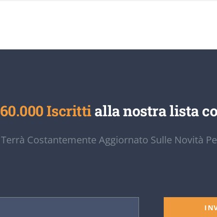
60.000 Iscritti
alla nostra lista co
 Terrà Costantemente Aggiornato Sulle Novità Pe
IN