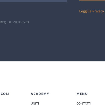
Leggi la Privacy
. Reg. UE 2016/679.
ICOLI
ACADEMY
MENU
UNITE
CONTATTI