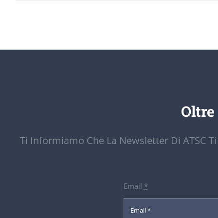
Oltre
Ti Informiamo Che La Newsletter Di ATSC Ti
Email
*