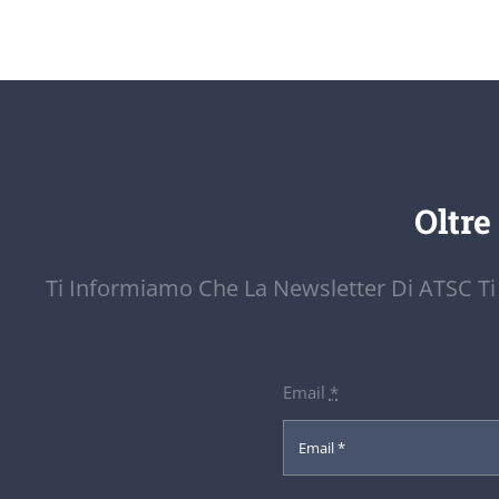
Oltre
Ti Informiamo Che La Newsletter Di ATSC Ti
Email
*