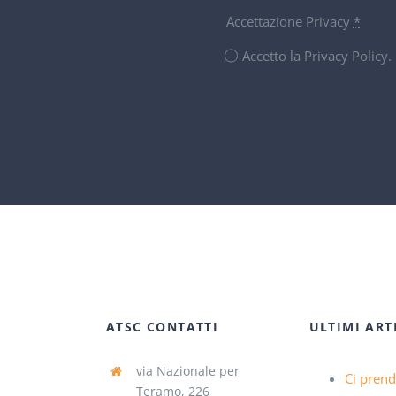
Accettazione Privacy
*
Accetto la Privacy Policy
ATSC CONTATTI
ULTIMI ART
via Nazionale per
Ci pren
Teramo, 226