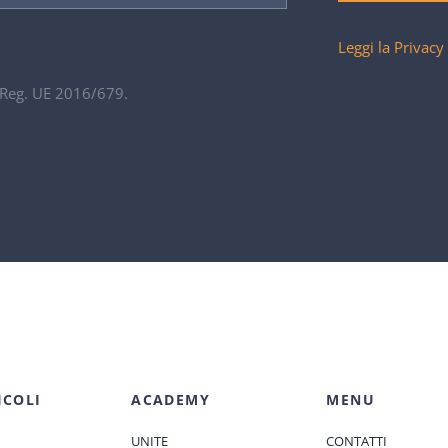
Leggi la Privacy
. Reg. UE 2016/679.
ICOLI
ACADEMY
MENU
UNITE
CONTATTI