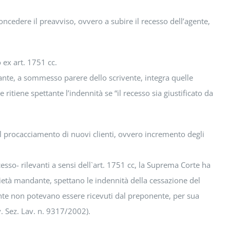
oncedere il preavviso, ovvero a subire il recesso dell’agente,
 ex art. 1751 cc.
ante, a sommesso parere dello scrivente, integra quelle
itiene spettante l’indennità se “il recesso sia giustificato da
l procacciamento di nuovi clienti, ovvero incremento degli
sso- rilevanti a sensi dell`art. 1751 cc, la Suprema Corte ha
ocietà mandante, spettano le indennità della cessazione del
gente non potevano essere ricevuti dal preponente, per sua
v. Sez. Lav. n. 9317/2002).