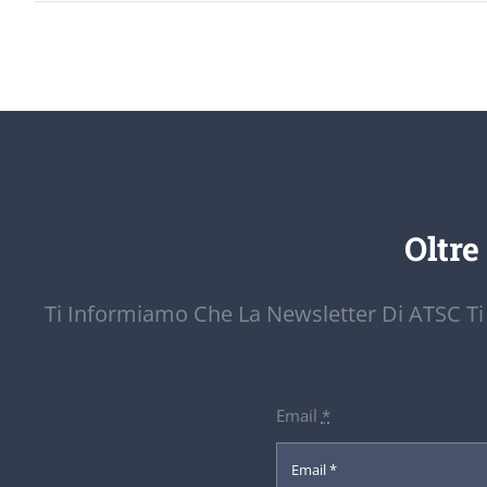
Oltre
Ti Informiamo Che La Newsletter Di ATSC Ti
Email
*