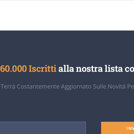
60.000 Iscritti
alla nostra lista co
 Terrà Costantemente Aggiornato Sulle Novità Pe
IN