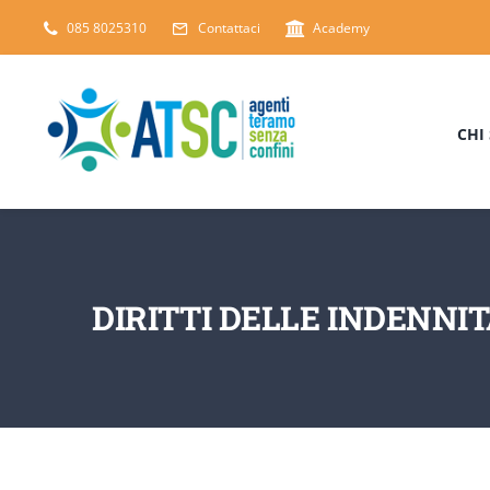
Salta
085 8025310
Contattaci
Academy
al
contenuto
CHI
DIRITTI DELLE INDENNI