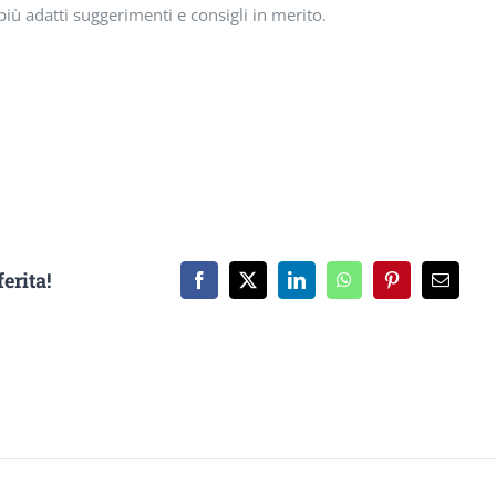
più adatti suggerimenti e consigli in merito.
erita!