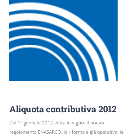
DOWNLOAD
SOSTENIBILITÀ
ACADEMY
Aliquota contributiva 2012
Dal 1° gennaio 2012 entra in vigore il nuovo
regolamento ENASARCO, la riforma è già operativa, le