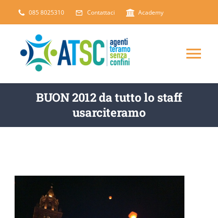
Salta
085 8025310
Contattaci
Academy
al
contenuto
Tog
Nav
CHI SIAMO
BUON 2012 da tutto lo staff
usarciteramo
DICONO DI NOI
SERVIZI
ARTICOLI