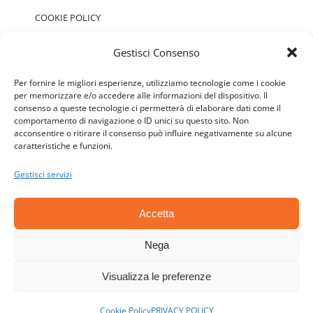
COOKIE POLICY
Gestisci Consenso
EVENTI
Per fornire le migliori esperienze, utilizziamo tecnologie come i cookie
per memorizzare e/o accedere alle informazioni del dispositivo. Il
consenso a queste tecnologie ci permetterà di elaborare dati come il
Non ci sono eventi previsti.
Notice
comportamento di navigazione o ID unici su questo sito. Non
acconsentire o ritirare il consenso può influire negativamente su alcune
caratteristiche e funzioni.
Gestisci servizi
Accetta
© Copyright 2006 - 2026 | ATSC - Agenti Teramo
Senza Confini - P.IVA: 01646590677 - CF:
Nega
92018140670 | All Rights Reserved | Powered by
Visualizza le preferenze
Esse-W-Emme.net
Cookie Policy
PRIVACY POLICY