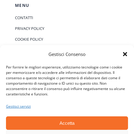
MENU
CONTATTI
PRIVACY POLICY
COOKIE POLICY
Gestisci Consenso
EVENTI
Per fornire le migliori esperienze, utilizziamo tecnologie come i cookie
per memorizzare e/o accedere alle informazioni del dispositivo. Il
consenso a queste tecnologie ci permetterà di elaborare dati come il
Non ci sono eventi previsti.
Notice
comportamento di navigazione o ID unici su questo sito. Non
acconsentire o ritirare il consenso può influire negativamente su alcune
caratteristiche e funzioni.
Gestisci servizi
Accetta
© Copyright 2006 - 2026 | ATSC - Agenti Teramo