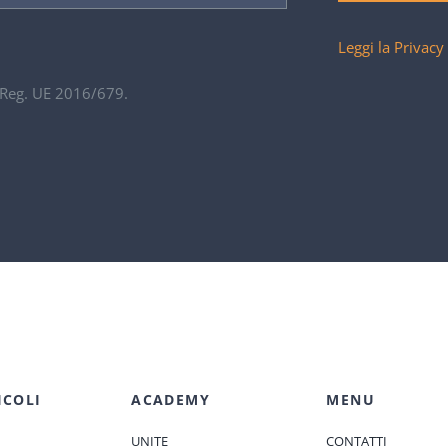
Leggi la Privacy
. Reg. UE 2016/679.
ICOLI
ACADEMY
MENU
UNITE
CONTATTI