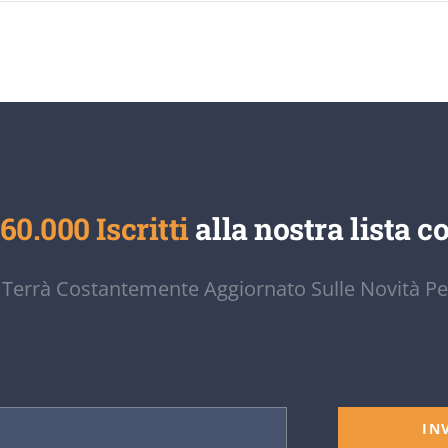
60.000 Iscritti
alla nostra lista co
 Terrà Costantemente Aggiornato Sulle Novità Pe
IN