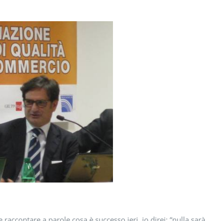
raccontare a parole cosa è successo ieri, io direi: “nulla sarà