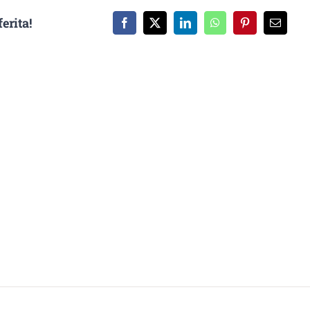
erita!