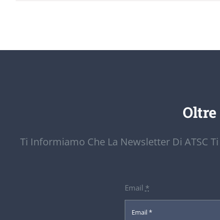
Oltre
Ti Informiamo Che La Newsletter Di ATSC Ti
Email
*