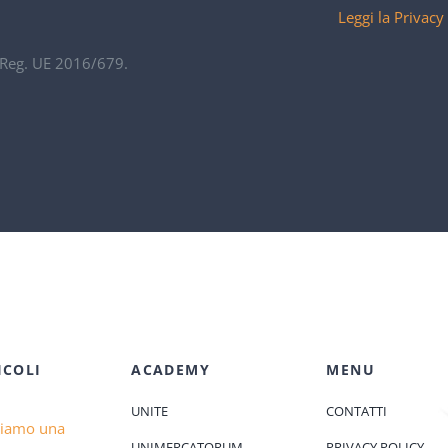
Leggi la Privacy
. Reg. UE 2016/679.
ICOLI
ACADEMY
MENU
UNITE
CONTATTI
diamo una
UNIMERCATORUM
PRIVACY POLICY