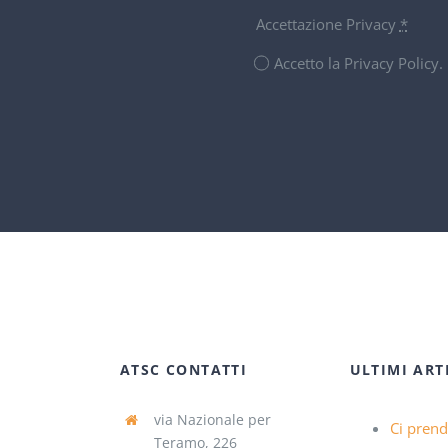
Accettazione Privacy
*
Accetto la Privacy Policy
ATSC CONTATTI
ULTIMI ART
via Nazionale per
Ci pren
Teramo, 226