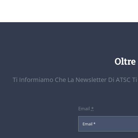
Oltre
Ti Informiamo Che La Newsletter Di ATSC Ti
Email
*