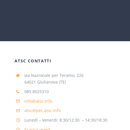
ATSC CONTATTI
via Nazionale per Teramo, 226
64021 Giulianova (TE)
085 8025310
info@atsc.info
atsc@pec.atsc.info
Lunedì – Venerdì: 8:30/12:30 – 14:30/18:30
Scarica vcard