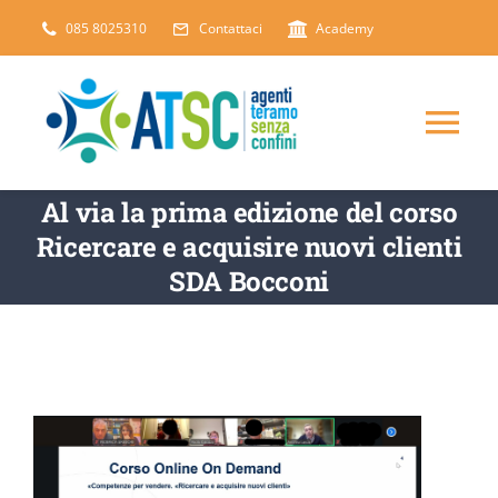
Salta
085 8025310
Contattaci
Academy
al
contenuto
Tog
Nav
Al via la prima edizione del corso
CHI SIAMO
Ricercare e acquisire nuovi clienti
SDA Bocconi
DICONO DI NOI
SERVIZI
ARTICOLI