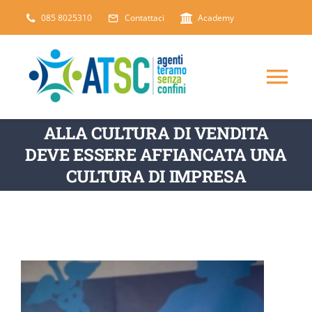
Salta
085 8025310
Contattaci
Academy
al
contenuto
Tog
Nav
ALLA CULTURA DI VENDITA
CHI SIAMO
DEVE ESSERE AFFIANCATA UNA
CULTURA DI IMPRESA
DICONO DI NOI
SERVIZI
ARTICOLI