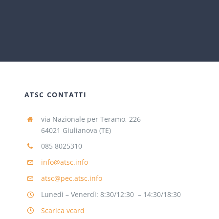
ATSC CONTATTI
via Nazionale per Teramo, 226
64021 Giulianova (TE)
085 8025310
info@atsc.info
atsc@pec.atsc.info
Lunedì – Venerdì: 8:30/12:30 – 14:30/18:30
Scarica vcard