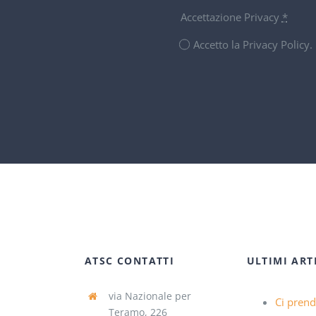
Accettazione Privacy
*
Accetto la Privacy Policy
ATSC CONTATTI
ULTIMI ART
via Nazionale per
Ci pren
Teramo, 226