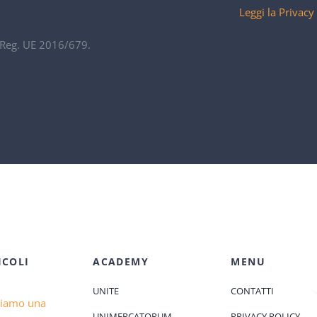
Leggi la Privacy
. Reg. UE 2016/679.
ICOLI
ACADEMY
MENU
UNITE
CONTATTI
diamo una
UNIMERCATORUM
PRIVACY POLICY