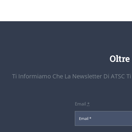
Oltre
Ti Informiamo Che La Newsletter Di ATSC Ti
Email
*