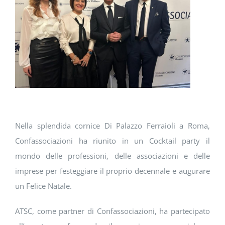
DOWNLOAD
SOSTENIBILITÀ
ACADEMY
Nella splendida cornice Di Palazzo Ferraioli a Roma,
Confassociazioni ha riunito in un Cocktail party il
mondo delle professioni, delle associazioni e delle
imprese per festeggiare il proprio decennale e augurare
un Felice Natale.
ATSC, come partner di Confassociazioni, ha partecipato