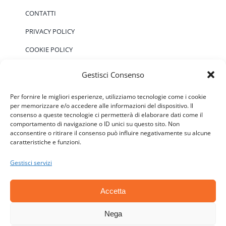
CONTATTI
PRIVACY POLICY
COOKIE POLICY
Gestisci Consenso
EVENTI
Per fornire le migliori esperienze, utilizziamo tecnologie come i cookie
per memorizzare e/o accedere alle informazioni del dispositivo. Il
consenso a queste tecnologie ci permetterà di elaborare dati come il
Non ci sono eventi previsti.
Notice
comportamento di navigazione o ID unici su questo sito. Non
acconsentire o ritirare il consenso può influire negativamente su alcune
caratteristiche e funzioni.
Gestisci servizi
Accetta
© Copyright 2006 - 2026 | ATSC - Agenti Teramo
Senza Confini - P.IVA: 01646590677 - CF:
Nega
92018140670 | All Rights Reserved | Powered by