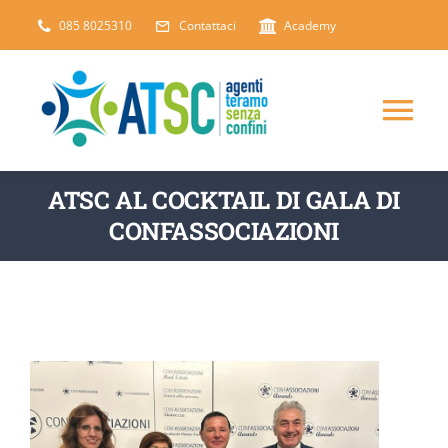
Salta
085 8025310
Contattaci
Academy
al
contenuto
Tog
Nav
CHI SIAMO
ATSC AL COCKTAIL DI GALA DI
CONFASSOCIAZIONI
DICONO DI NOI
SERVIZI
ARTICOLI