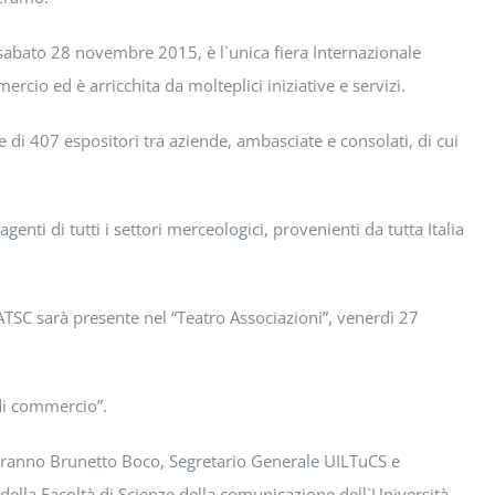
 sabato 28 novembre 2015, è l`unica fiera Internazionale
rcio ed è arricchita da molteplici iniziative e servizi.
di 407 espositori tra aziende, ambasciate e consolati, di cui
nti di tutti i settori merceologici, provenienti da tutta Italia
 ATSC sarà presente nel “Teatro Associazioni”, venerdì 27
 di commercio”.
saranno Brunetto Boco, Segretario Generale UILTuCS e
 della Facoltà di Scienze della comunicazione dell`Università