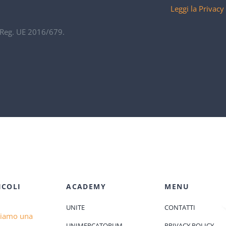
Leggi la Privacy
. Reg. UE 2016/679.
ICOLI
ACADEMY
MENU
UNITE
CONTATTI
diamo una
UNIMERCATORUM
PRIVACY POLICY