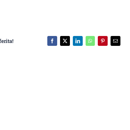
erita!