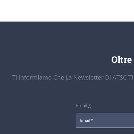
Oltre
Ti Informiamo Che La Newsletter Di ATSC Ti
Email
*