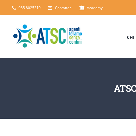
Salta
085 8025310
Contattaci
Academy
al
contenuto
CHI
ATSC