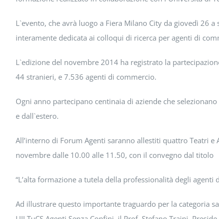
L`evento, che avrà luogo a Fiera Milano City da giovedì 26 a
interamente dedicata ai colloqui di ricerca per agenti di comme
L`edizione del novembre 2014 ha registrato la partecipazione 
44 stranieri, e 7.536 agenti di commercio.
Ogni anno partecipano centinaia di aziende che selezionano age
e dall`estero.
All’interno di Forum Agenti saranno allestiti quattro Teatri e
novembre dalle 10.00 alle 11.50, con il convegno dal titolo
“L’alta formazione a tutela della professionalità degli agenti
Ad illustrare questo importante traguardo per la categoria 
UILTuCS Agenti Senza Confini, il Prof. Stefano Traini, Preside