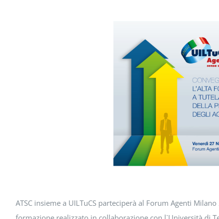
ATSC insieme a UILTuCS parteciperà al Forum Agenti Milano 2
formazione realizzato in collaborazione con l`Università di 