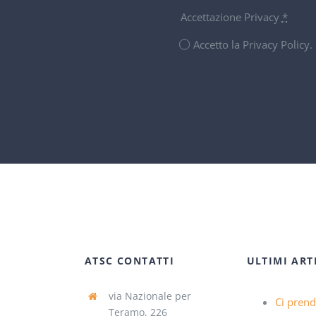
Accettazione Privacy
*
Accetto la Privacy Policy
ATSC CONTATTI
ULTIMI ART
via Nazionale per
Ci pren
Teramo, 226