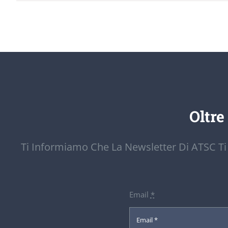
Oltre
Ti Informiamo Che La Newsletter Di ATSC Ti
Email
*