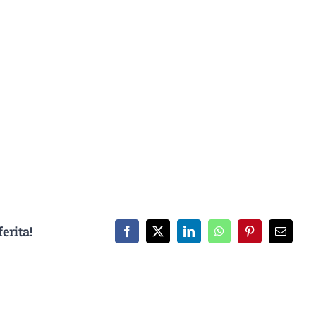
erita!