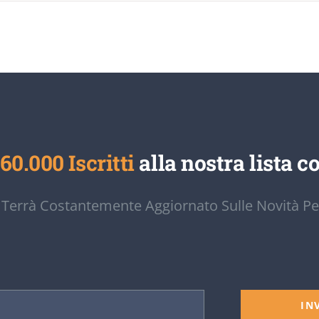
60.000 Iscritti
alla nostra lista co
 Terrà Costantemente Aggiornato Sulle Novità Pe
IN