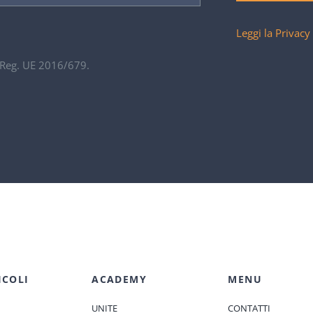
Leggi la Privacy
. Reg. UE 2016/679.
ICOLI
ACADEMY
MENU
UNITE
CONTATTI