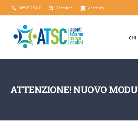
Salta
085 8025310
Contattaci
Academy
al
contenuto
CHI
ATTENZIONE! NUOVO MODUL