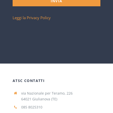
INVIA
Leggi la Privacy Policy
ATSC CONTATTI
via Nazionale per Teramo, 226
64021 Giulianova (TE)
085 8025310