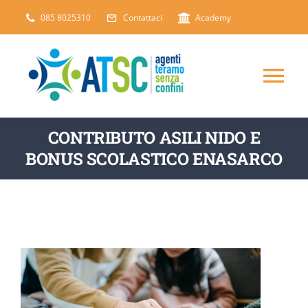
Salta
085 8025310
Contattaci
Academy
al
contenuto
Tog
Nav
CHI SIAMO
CONTRIBUTO ASILI NIDO E
BONUS SCOLASTICO ENASARCO
DICONO DI NOI
SERVIZI
ARTICOLI