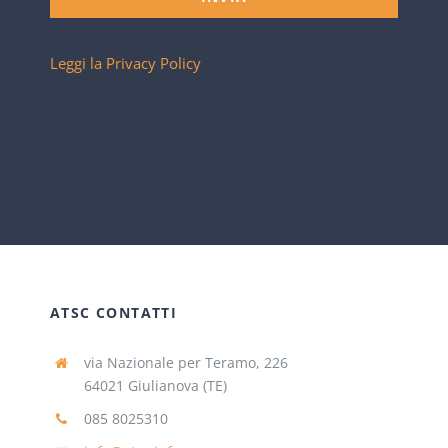
Leggi la Privacy Policy
ATSC CONTATTI
via Nazionale per Teramo, 226
64021 Giulianova (TE)
085 8025310