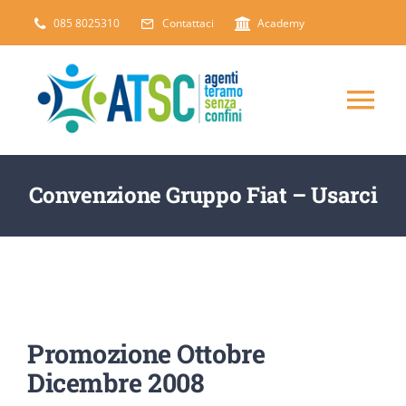
Salta
085 8025310
Contattaci
Academy
al
contenuto
Tog
Nav
CHI SIAMO
Convenzione Gruppo Fiat – Usarci
DICONO DI NOI
SERVIZI
Promozione Ottobre
ARTICOLI
Dicembre 2008