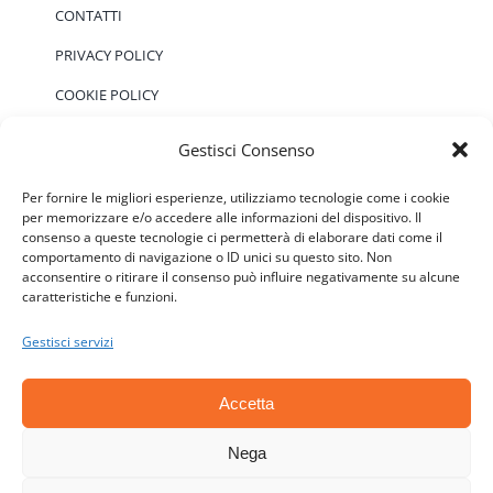
CONTATTI
PRIVACY POLICY
COOKIE POLICY
Gestisci Consenso
EVENTI
Per fornire le migliori esperienze, utilizziamo tecnologie come i cookie
per memorizzare e/o accedere alle informazioni del dispositivo. Il
consenso a queste tecnologie ci permetterà di elaborare dati come il
Non ci sono eventi previsti.
Notice
comportamento di navigazione o ID unici su questo sito. Non
acconsentire o ritirare il consenso può influire negativamente su alcune
caratteristiche e funzioni.
Gestisci servizi
Accetta
© Copyright 2006 - 2026 | ATSC - Agenti Teramo
Senza Confini - P.IVA: 01646590677 - CF:
Nega
92018140670 | All Rights Reserved | Powered by