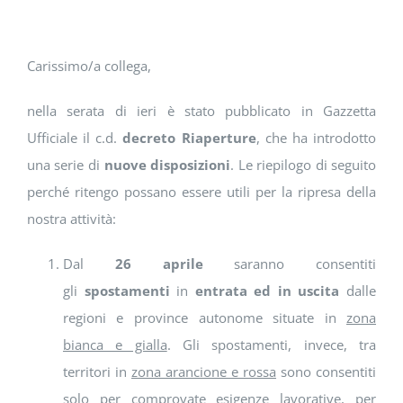
DOWNLOAD
SOSTENIBILITÀ
Carissimo/a collega,
nella serata di ieri è stato pubblicato in Gazzetta
ACADEMY
Ufficiale il c.d.
decreto Riaperture
, che ha introdotto
una serie di
nuove disposizioni
. Le riepilogo di seguito
perché ritengo possano essere utili per la ripresa della
nostra attività:
Dal
26 aprile
saranno consentiti
gli
spostamenti
in
entrata ed in uscita
dalle
regioni e province autonome situate in
zona
bianca e gialla
. Gli spostamenti, invece, tra
territori in
zona arancione e rossa
sono consentiti
solo per comprovate esigenze lavorative, per