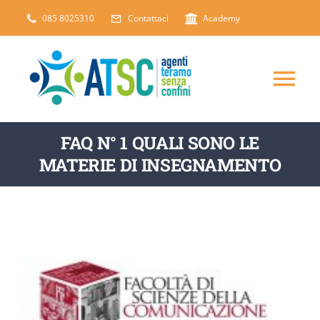
Salta
085 8025310
Contattaci
Academy
al
contenuto
Tog
Nav
CHI SIAMO
FAQ N° 1 QUALI SONO LE
MATERIE DI INSEGNAMENTO
DICONO DI NOI
SERVIZI
ARTICOLI