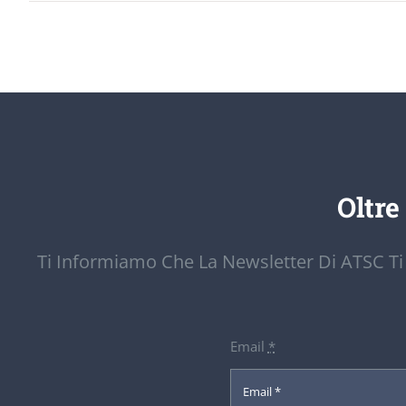
Oltre
Ti Informiamo Che La Newsletter Di ATSC Ti
Email
*