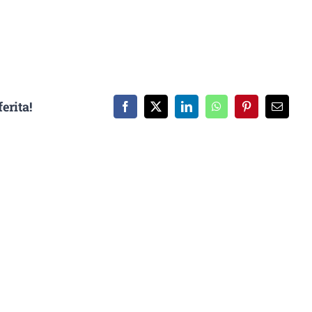
erita!