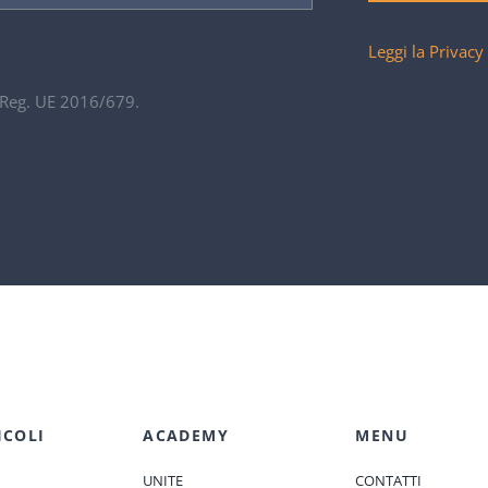
Leggi la Privacy
. Reg. UE 2016/679.
ICOLI
ACADEMY
MENU
UNITE
CONTATTI