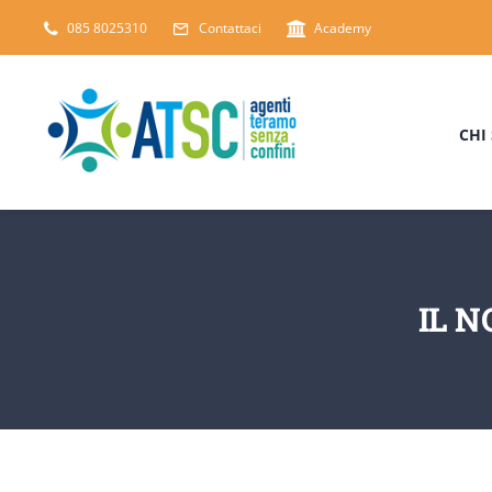
Salta
085 8025310
Contattaci
Academy
al
contenuto
CHI
IL 