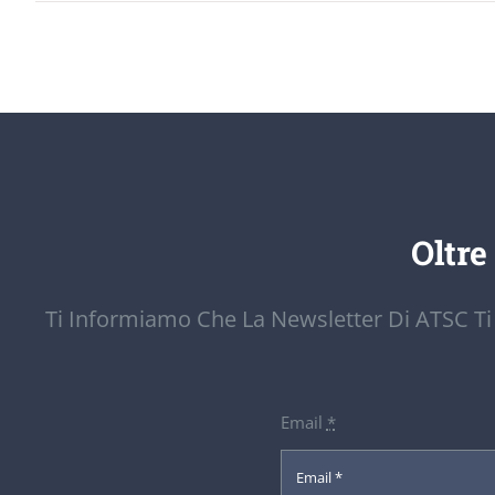
Oltre
Ti Informiamo Che La Newsletter Di ATSC Ti
Email
*