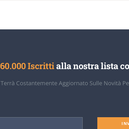
60.000 Iscritti
alla nostra lista co
 Terrà Costantemente Aggiornato Sulle Novità Pe
IN