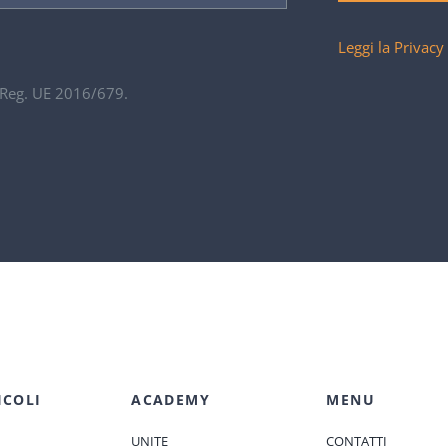
Leggi la Privacy
. Reg. UE 2016/679.
ICOLI
ACADEMY
MENU
UNITE
CONTATTI