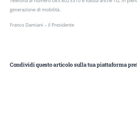
Telefona al numero 085.8025310 e valuta anche TU, in piena 
generazione di mobilità.
Franco Damiani – il Presidente
Condividi questo articolo sulla tua piattaforma pref