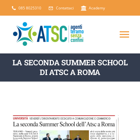
Salta
085 8025310
Contattaci
Academy
al
contenuto
Tog
Nav
CHI SIAMO
LA SECONDA SUMMER SCHOOL
DI ATSC A ROMA
DICONO DI NOI
SERVIZI
ARTICOLI