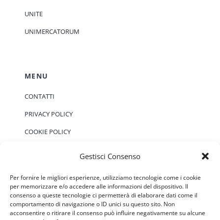
UNITE
UNIMERCATORUM
MENU
CONTATTI
PRIVACY POLICY
COOKIE POLICY
Gestisci Consenso
EVENTI
Per fornire le migliori esperienze, utilizziamo tecnologie come i cookie
per memorizzare e/o accedere alle informazioni del dispositivo. Il
consenso a queste tecnologie ci permetterà di elaborare dati come il
Non ci sono eventi previsti.
Notice
comportamento di navigazione o ID unici su questo sito. Non
acconsentire o ritirare il consenso può influire negativamente su alcune