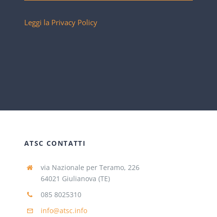
Leggi la Privacy Policy
ATSC CONTATTI
via Nazionale per Teramo, 226
64021 Giulianova (TE)
085 8025310
info@atsc.info