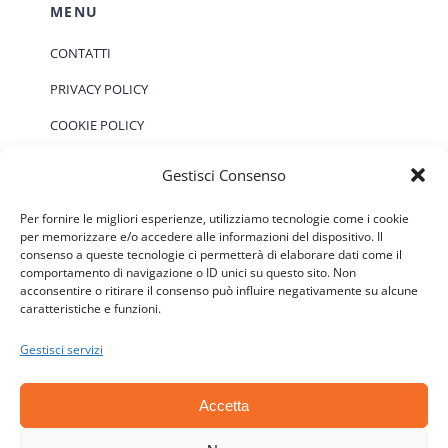
MENU
CONTATTI
PRIVACY POLICY
COOKIE POLICY
Gestisci Consenso
EVENTI
Per fornire le migliori esperienze, utilizziamo tecnologie come i cookie
per memorizzare e/o accedere alle informazioni del dispositivo. Il
consenso a queste tecnologie ci permetterà di elaborare dati come il
Non ci sono eventi previsti.
Notice
comportamento di navigazione o ID unici su questo sito. Non
acconsentire o ritirare il consenso può influire negativamente su alcune
caratteristiche e funzioni.
Gestisci servizi
Accetta
© Copyright 2006 - 2026 | ATSC - Agenti Teramo
Senza Confini - P.IVA: 01646590677 - CF: