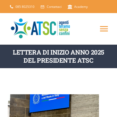
Salta
085 8025310
Contattaci
Academy
al
contenuto
Tog
Nav
CHI SIAMO
LETTERA DI INIZIO ANNO 2025
DEL PRESIDENTE ATSC
DICONO DI NOI
SERVIZI
ARTICOLI