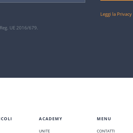
Leggi la Privacy
. Reg. UE 2016/679.
ICOLI
ACADEMY
MENU
UNITE
CONTATTI