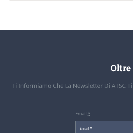
Oltre
Ti Informiamo Che La Newsletter Di ATSC Ti
Email
*