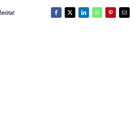
erita!