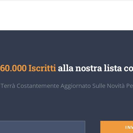
60.000 Iscritti
alla nostra lista co
 Terrà Costantemente Aggiornato Sulle Novità Pe
IN