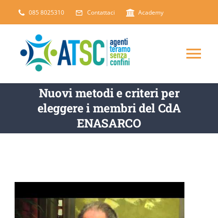
Salta
085 8025310
Contattaci
Academy
al
contenuto
Tog
Nav
Nuovi metodi e criteri per
CHI SIAMO
eleggere i membri del CdA
ENASARCO
DICONO DI NOI
SERVIZI
ARTICOLI