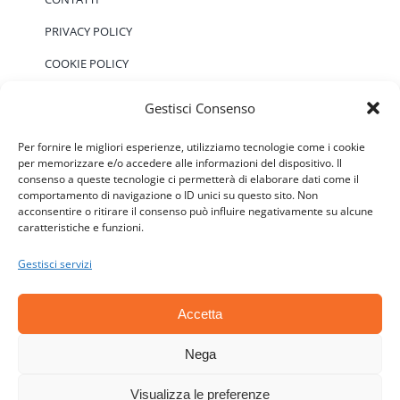
PRIVACY POLICY
COOKIE POLICY
Gestisci Consenso
EVENTI
Per fornire le migliori esperienze, utilizziamo tecnologie come i cookie
per memorizzare e/o accedere alle informazioni del dispositivo. Il
consenso a queste tecnologie ci permetterà di elaborare dati come il
Non ci sono eventi previsti.
Notice
comportamento di navigazione o ID unici su questo sito. Non
acconsentire o ritirare il consenso può influire negativamente su alcune
caratteristiche e funzioni.
Gestisci servizi
Accetta
© Copyright 2006 - 2026 | ATSC - Agenti Teramo
Senza Confini - P.IVA: 01646590677 - CF:
Nega
92018140670 | All Rights Reserved | Powered by
Visualizza le preferenze
Esse-W-Emme.net