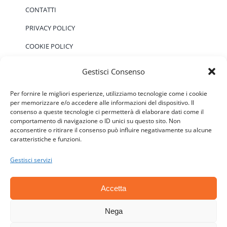
CONTATTI
PRIVACY POLICY
COOKIE POLICY
Gestisci Consenso
EVENTI
Per fornire le migliori esperienze, utilizziamo tecnologie come i cookie
per memorizzare e/o accedere alle informazioni del dispositivo. Il
consenso a queste tecnologie ci permetterà di elaborare dati come il
Non ci sono eventi previsti.
Notice
comportamento di navigazione o ID unici su questo sito. Non
acconsentire o ritirare il consenso può influire negativamente su alcune
caratteristiche e funzioni.
Gestisci servizi
Accetta
© Copyright 2006 - 2026 | ATSC - Agenti Teramo
Senza Confini - P.IVA: 01646590677 - CF:
Nega
92018140670 | All Rights Reserved | Powered by