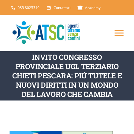
Salta
085 8025310
Contattaci
Academy
al
contenuto
Tog
Nav
INVITO CONGRESSO
CHI SIAMO
PROVINCIALE UGL TERZIARIO
CHIETI PESCARA: PIÚ TUTELE E
DICONO DI NOI
NUOVI DIRITTI IN UN MONDO
DEL LAVORO CHE CAMBIA
SERVIZI
ARTICOLI