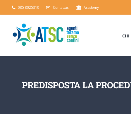
Salta
085 8025310
Contattaci
Academy
al
contenuto
CHI
PREDISPOSTA LA PROCEDU