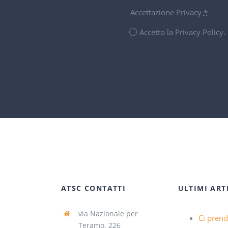
Accettazione Privacy
*
Accetto la Privacy Policy
ATSC CONTATTI
ULTIMI ART
via Nazionale per
Ci pren
Teramo, 226