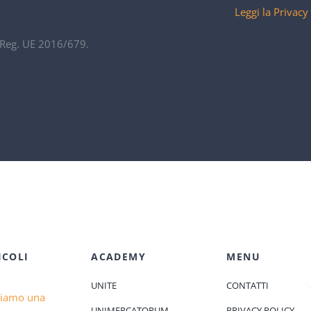
Leggi la Privacy
. Reg. UE 2016/679.
ICOLI
ACADEMY
MENU
UNITE
CONTATTI
diamo una
UNIMERCATORUM
PRIVACY POLICY