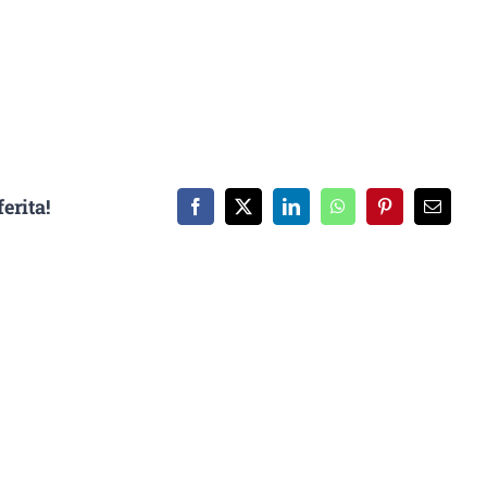
erita!