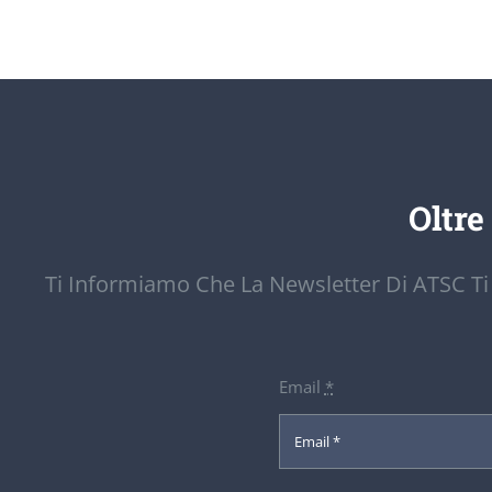
Oltre
Ti Informiamo Che La Newsletter Di ATSC Ti
Email
*