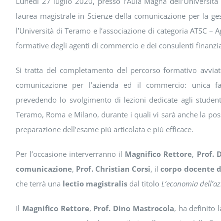
Lunedì 27 luglio 2020, presso l’Aula Magna dell’Università 
laurea magistrale in Scienze della comunicazione per la ges
l’Università di Teramo e l’associazione di categoria ATSC – 
formative degli agenti di commercio e dei consulenti finanzia
Si tratta del completamento del percorso formativo avviato
comunicazione per l’azienda ed il commercio: unica fac
prevedendo lo svolgimento di lezioni dedicate agli studenti
Teramo, Roma e Milano, durante i quali vi sarà anche la poss
preparazione dell’esame più articolata e più efficace.
Per l’occasione interverranno il
Magnifico Rettore
,
Prof. 
comunicazione
,
Prof. Christian Corsi
, il
corpo docente d
che terrà una
lectio magistralis
dal titolo
L’economia dell’a
Il
Magnifico Rettore
,
Prof. Dino Mastrocola
, ha definito 