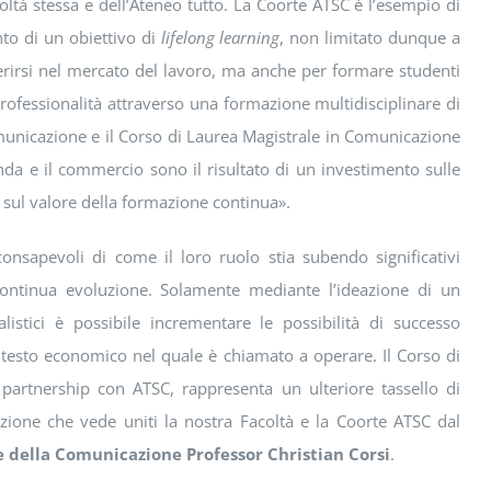
oltà stessa e dell’Ateneo tutto. La Coorte ATSC è l’esempio di
to di un obiettivo di
lifelong learning
, non limitato dunque a
nserirsi nel mercato del lavoro, ma anche per formare studenti
rofessionalità attraverso una formazione multidisciplinare di
Comunicazione e il Corso di Laurea Magistrale in Comunicazione
ienda e il commercio sono il risultato di un investimento sulle
 sul valore della formazione continua».
sapevoli di come il loro ruolo stia subendo significativi
ontinua evoluzione. Solamente mediante l’ideazione di un
istici è possibile incrementare le possibilità di successo
ntesto economico nel quale è chiamato a operare. Il Corso di
 partnership con ATSC, rappresenta un ulteriore tassello di
ione che vede uniti la nostra Facoltà e la Coorte ATSC dal
ze della Comunicazione Professor Christian Corsi
.