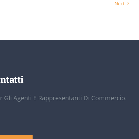
Next
ntatti
r Gli Agenti E Rappresentanti Di Commercio.