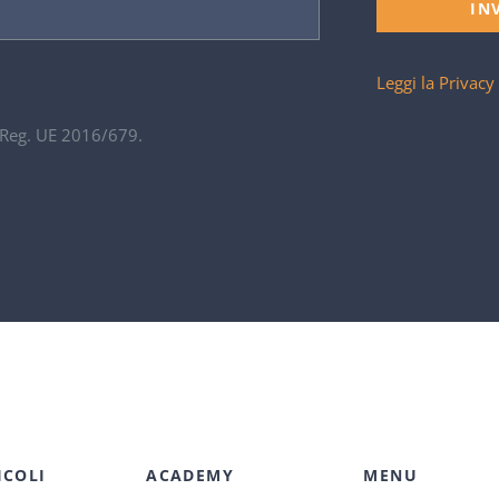
IN
Leggi la Privacy
. Reg. UE 2016/679.
ICOLI
ACADEMY
MENU