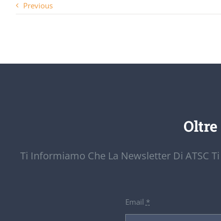
Previous
Oltre
Ti Informiamo Che La Newsletter Di ATSC Ti
Email
*