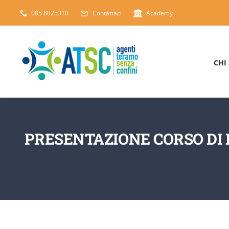
Salta
085 8025310
Contattaci
Academy
al
contenuto
CHI
PRESENTAZIONE CORSO DI