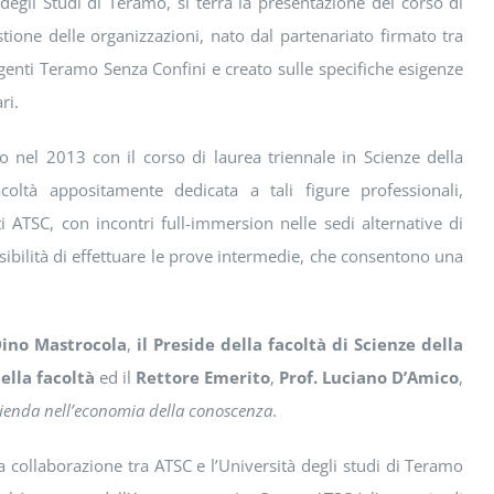
degli Studi di Teramo, si terrà la presentazione del corso di
tione delle organizzazioni, nato dal partenariato firmato tra
Agenti Teramo Senza Confini e creato sulle specifiche esigenze
ri.
 nel 2013 con il corso di laurea triennale in Scienze della
oltà appositamente dedicata a tali figure professionali,
 ATSC, con incontri full-immersion nelle sedi alternative di
ibilità di effettuare le prove intermedie, che consentono una
Dino Mastrocola
,
il Preside della facoltà di Scienze della
ella facoltà
ed il
Rettore Emerito
,
Prof. Luciano D’Amico
,
zienda nell’economia della conoscenza
.
la collaborazione tra ATSC e l’Università degli studi di Teramo