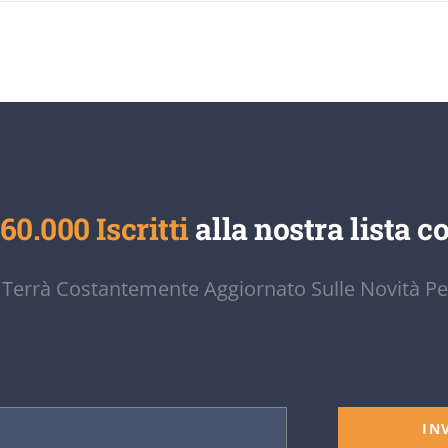
60.000 Iscritti
alla nostra lista co
 Terrà Costantemente Aggiornato Sulle Novità Pe
IN