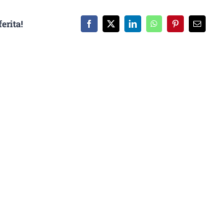
erita!