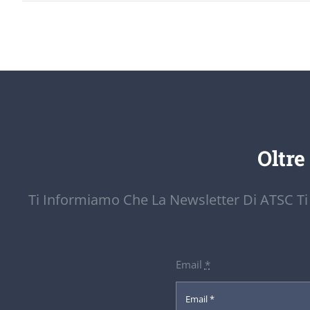
Oltre
Ti Informiamo Che La Newsletter Di ATSC Ti
Email
*