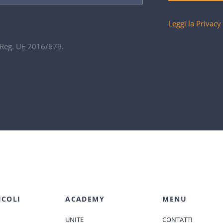
Leggi la Privacy
. Reg. UE 2016/679.
ICOLI
ACADEMY
MENU
UNITE
CONTATTI