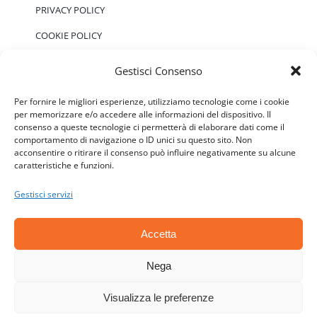
PRIVACY POLICY
COOKIE POLICY
Gestisci Consenso
EVENTI
Per fornire le migliori esperienze, utilizziamo tecnologie come i cookie
per memorizzare e/o accedere alle informazioni del dispositivo. Il
consenso a queste tecnologie ci permetterà di elaborare dati come il
Non ci sono eventi previsti.
Notice
comportamento di navigazione o ID unici su questo sito. Non
acconsentire o ritirare il consenso può influire negativamente su alcune
caratteristiche e funzioni.
Gestisci servizi
Accetta
© Copyright 2006 - 2026 | ATSC - Agenti Teramo
Senza Confini - P.IVA: 01646590677 - CF:
Nega
92018140670 | All Rights Reserved | Powered by
Visualizza le preferenze
Esse-W-Emme.net