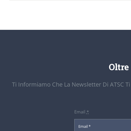
Oltre
Ti Informiamo Che La Newsletter Di ATSC Ti
Email
*