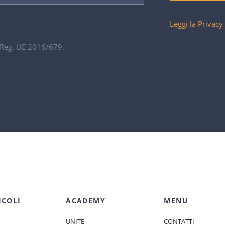
Leggi la Privacy
. Reg. UE 2016/679.
ICOLI
ACADEMY
MENU
UNITE
CONTATTI