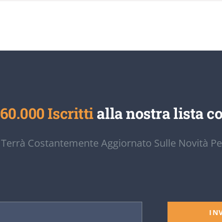
60.000 Iscritti
alla nostra lista co
 Terrà Costantemente Aggiornato Sulle Novità Pe
IN