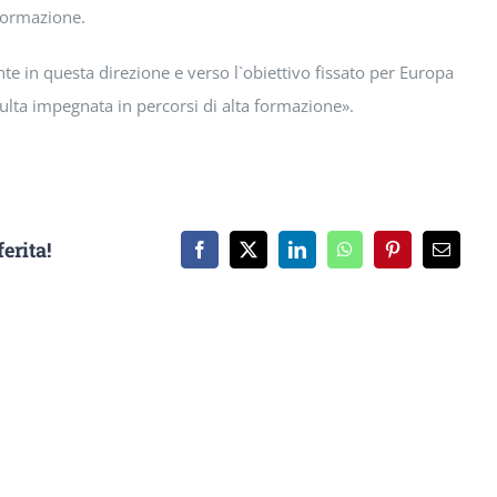
formazione.
e in questa direzione e verso l`obiettivo fissato per Europa
lta impegnata in percorsi di alta formazione».
erita!