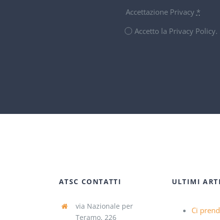
Accettazione Privacy
*
Accetto la Privacy Policy
ATSC CONTATTI
ULTIMI ART
via Nazionale per
Ci pren
Teramo, 226