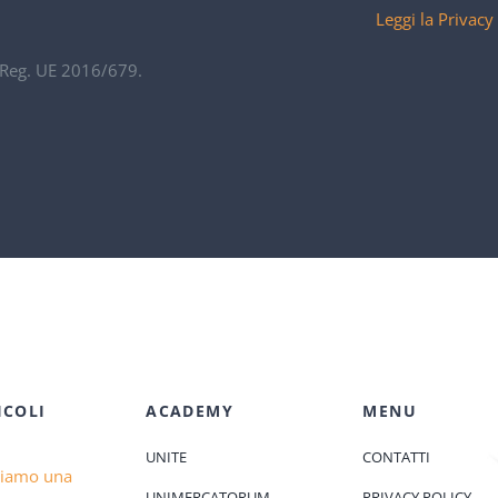
Leggi la Privacy
. Reg. UE 2016/679.
ICOLI
ACADEMY
MENU
UNITE
CONTATTI
diamo una
UNIMERCATORUM
PRIVACY POLICY