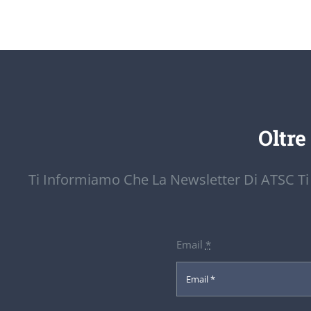
Oltre
Ti Informiamo Che La Newsletter Di ATSC Ti
Email
*