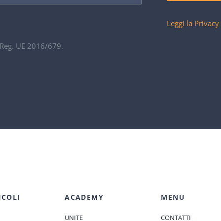
Leggi la Privacy
. Reg. UE 2016/679.
ICOLI
ACADEMY
MENU
UNITE
CONTATTI