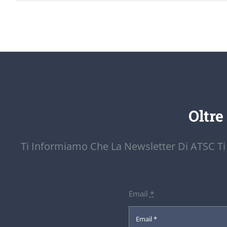
Oltre
Ti Informiamo Che La Newsletter Di ATSC Ti
Email
*