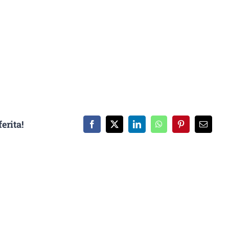
erita!