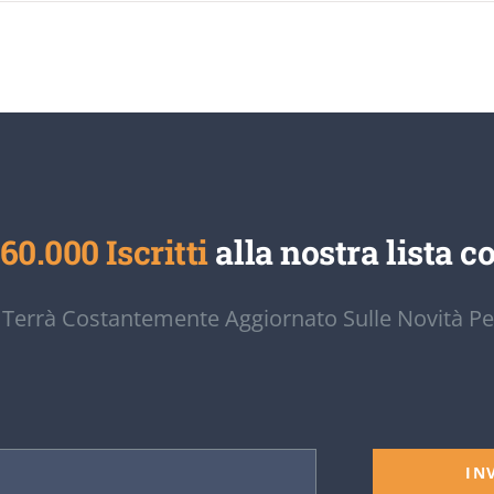
60.000 Iscritti
alla nostra lista co
 Terrà Costantemente Aggiornato Sulle Novità Pe
IN