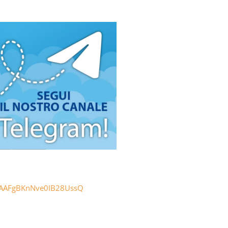
AAAAAFgBKnNve0IB28UssQ