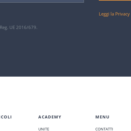
Leggi la Privacy
. Reg. UE 2016/679.
ICOLI
ACADEMY
MENU
UNITE
CONTATTI