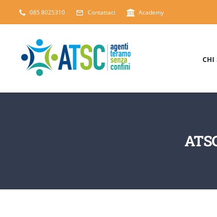
Salta
085 8025310
Contattaci
Academy
al
contenuto
CHI
ATS