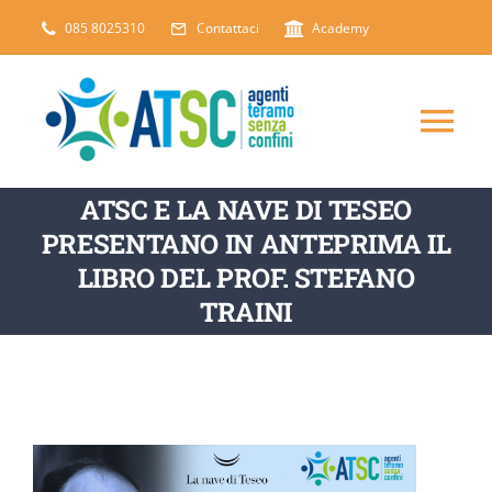
Salta
085 8025310
Contattaci
Academy
al
contenuto
Tog
Nav
ATSC E LA NAVE DI TESEO
CHI SIAMO
PRESENTANO IN ANTEPRIMA IL
LIBRO DEL PROF. STEFANO
DICONO DI NOI
TRAINI
SERVIZI
ARTICOLI