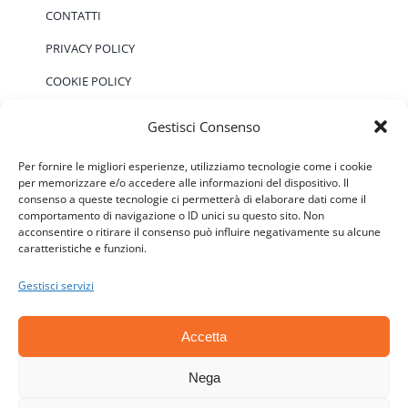
CONTATTI
PRIVACY POLICY
COOKIE POLICY
Gestisci Consenso
EVENTI
Per fornire le migliori esperienze, utilizziamo tecnologie come i cookie
per memorizzare e/o accedere alle informazioni del dispositivo. Il
consenso a queste tecnologie ci permetterà di elaborare dati come il
Non ci sono eventi previsti.
Notice
comportamento di navigazione o ID unici su questo sito. Non
acconsentire o ritirare il consenso può influire negativamente su alcune
caratteristiche e funzioni.
Gestisci servizi
Accetta
© Copyright 2006 - 2026 | ATSC - Agenti Teramo
Senza Confini - P.IVA: 01646590677 - CF:
Nega
92018140670 | All Rights Reserved | Powered by