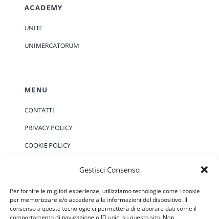
ACADEMY
UNITE
UNIMERCATORUM
MENU
CONTATTI
PRIVACY POLICY
COOKIE POLICY
Gestisci Consenso
EVENTI
Per fornire le migliori esperienze, utilizziamo tecnologie come i cookie
per memorizzare e/o accedere alle informazioni del dispositivo. Il
consenso a queste tecnologie ci permetterà di elaborare dati come il
Non ci sono eventi previsti.
Notice
comportamento di navigazione o ID unici su questo sito. Non