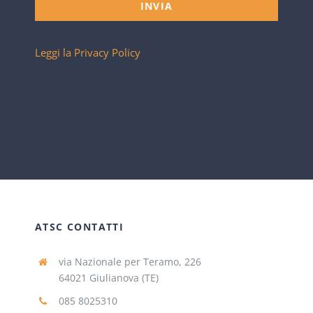
INVIA
Leggi la Privacy Policy
ATSC CONTATTI
via Nazionale per Teramo, 226
64021 Giulianova (TE)
085 8025310