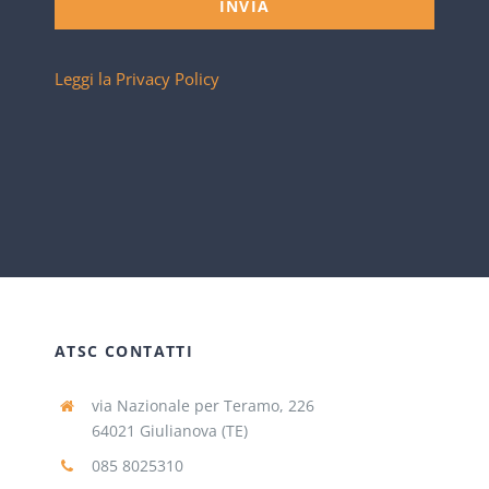
INVIA
Leggi la Privacy Policy
ATSC CONTATTI
via Nazionale per Teramo, 226
64021 Giulianova (TE)
085 8025310