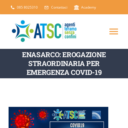
Salta
085 8025310
Contattaci
Academy
al
contenuto
Tog
Nav
ENASARCO: EROGAZIONE
CHI SIAMO
STRAORDINARIA PER
EMERGENZA COVID-19
DICONO DI NOI
SERVIZI
ARTICOLI