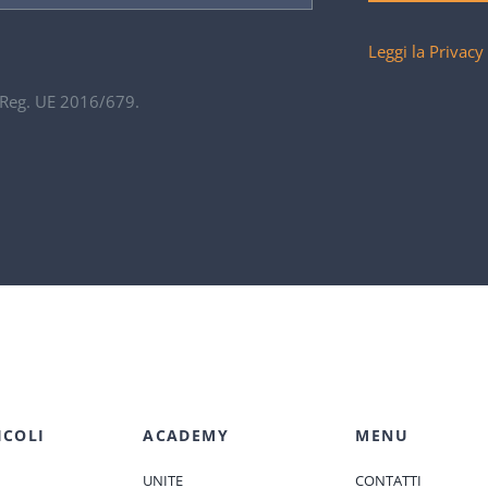
Leggi la Privacy
. Reg. UE 2016/679.
ICOLI
ACADEMY
MENU
UNITE
CONTATTI