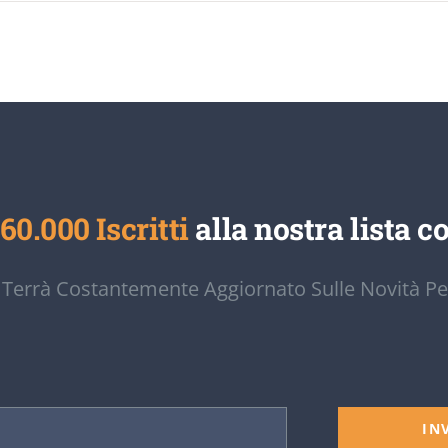
60.000 Iscritti
alla nostra lista co
 Terrà Costantemente Aggiornato Sulle Novità Pe
IN