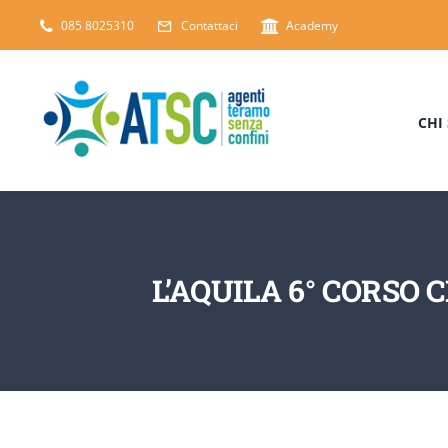
Salta
085 8025310
Contattaci
Academy
al
contenuto
CHI
L’AQUILA 6° CORSO 