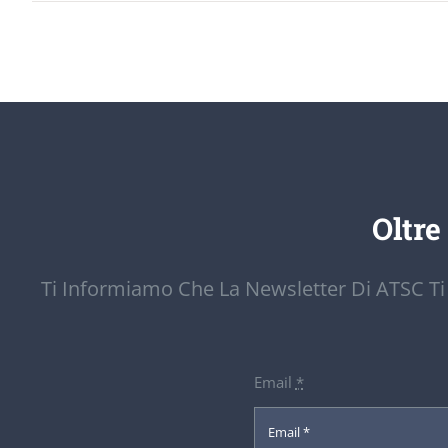
Oltre
Ti Informiamo Che La Newsletter Di ATSC Ti
Email
*