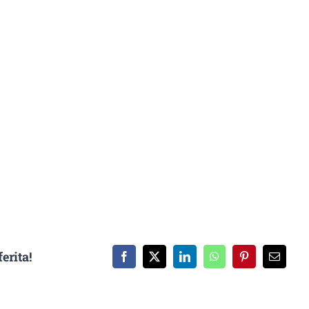
erita!