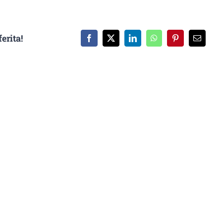
erita!