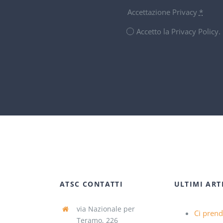
Accettazione Privacy
*
Accetto la Privacy Policy
ATSC CONTATTI
ULTIMI ART
via Nazionale per
Ci pren
Teramo, 226