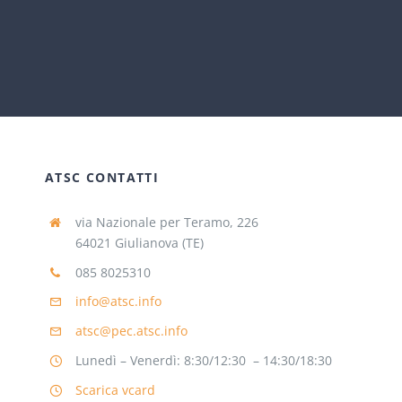
ATSC CONTATTI
via Nazionale per Teramo, 226
64021 Giulianova (TE)
085 8025310
info@atsc.info
atsc@pec.atsc.info
Lunedì – Venerdì: 8:30/12:30 – 14:30/18:30
Scarica vcard