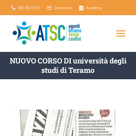
Salta
085 8025310
Contattaci
Academy
al
contenuto
Tog
Nav
CHI SIAMO
NUOVO CORSO DI università degli
studi di Teramo
DICONO DI NOI
SERVIZI
ARTICOLI