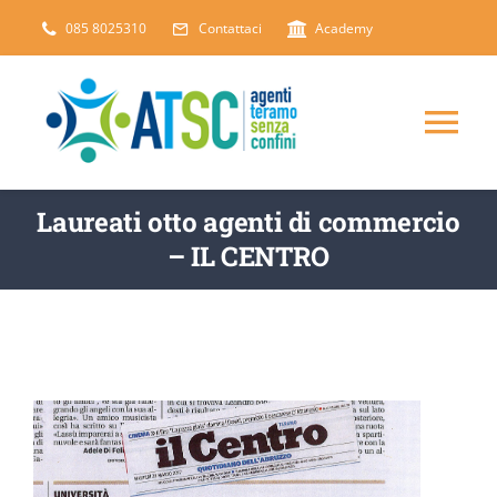
Salta
085 8025310
Contattaci
Academy
al
contenuto
Tog
Nav
CHI SIAMO
Laureati otto agenti di commercio
– IL CENTRO
DICONO DI NOI
SERVIZI
ARTICOLI