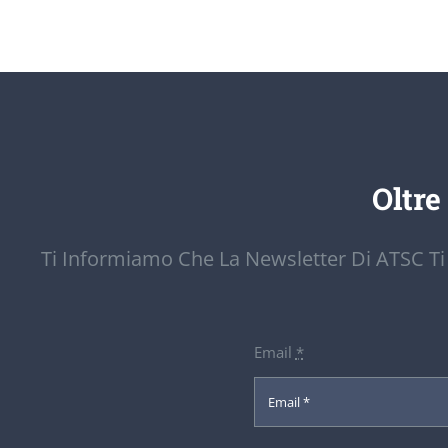
Oltre
Ti Informiamo Che La Newsletter Di ATSC Ti
Email
*