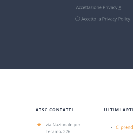
Accettazione Privacy
*
Accetto la Privacy Policy
ATSC CONTATTI
ULTIMI ART
via Nazionale per
Ci pren
Teramo, 226