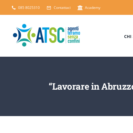
Salta
085 8025310
Contattaci
Academy
al
contenuto
CHI
“Lavorare in Abruzzo