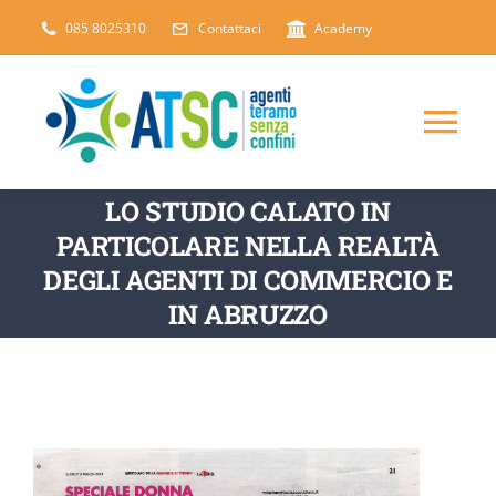
Salta
085 8025310
Contattaci
Academy
al
contenuto
Tog
Nav
LO STUDIO CALATO IN
CHI SIAMO
PARTICOLARE NELLA REALTÀ
DEGLI AGENTI DI COMMERCIO E
DICONO DI NOI
IN ABRUZZO
SERVIZI
ARTICOLI