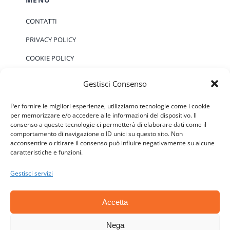
CONTATTI
PRIVACY POLICY
COOKIE POLICY
Gestisci Consenso
EVENTI
Per fornire le migliori esperienze, utilizziamo tecnologie come i cookie
per memorizzare e/o accedere alle informazioni del dispositivo. Il
consenso a queste tecnologie ci permetterà di elaborare dati come il
Non ci sono eventi previsti.
Notice
comportamento di navigazione o ID unici su questo sito. Non
acconsentire o ritirare il consenso può influire negativamente su alcune
caratteristiche e funzioni.
Gestisci servizi
Accetta
© Copyright 2006 - 2026 | ATSC - Agenti Teramo
Senza Confini - P.IVA: 01646590677 - CF:
Nega