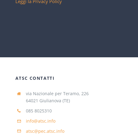
Leggi la Privacy Policy
ATSC CONTATTI
via Nazionale per Teramo, 226
64021 Giulianova (TE)
085 8025310
info@atsc.info
atsc@pec.atsc.info