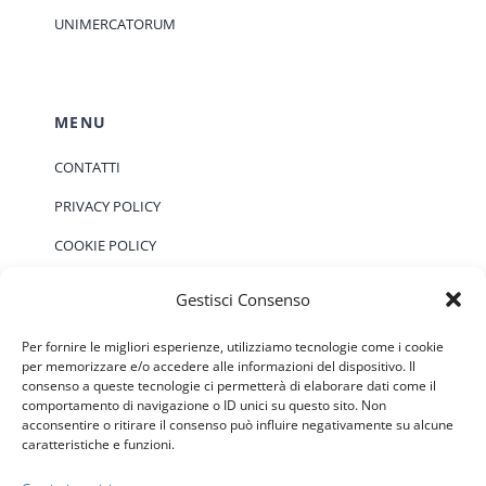
UNIMERCATORUM
MENU
CONTATTI
PRIVACY POLICY
COOKIE POLICY
Gestisci Consenso
EVENTI
Per fornire le migliori esperienze, utilizziamo tecnologie come i cookie
per memorizzare e/o accedere alle informazioni del dispositivo. Il
consenso a queste tecnologie ci permetterà di elaborare dati come il
Non ci sono eventi previsti.
Notice
comportamento di navigazione o ID unici su questo sito. Non
acconsentire o ritirare il consenso può influire negativamente su alcune
caratteristiche e funzioni.