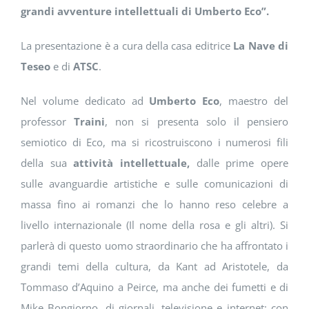
grandi avventure intellettuali di Umberto Eco”.
La presentazione è a cura della casa editrice
La Nave di
Teseo
e di
ATSC
.
Nel volume dedicato ad
Umberto Eco
, maestro del
professor
Traini
, non si presenta solo il pensiero
semiotico di Eco, ma si ricostruiscono i numerosi fili
della sua
attività intellettuale,
dalle prime opere
sulle avanguardie artistiche e sulle comunicazioni di
massa fino ai romanzi che lo hanno reso celebre a
livello internazionale (Il nome della rosa e gli altri). Si
parlerà di questo uomo straordinario che ha affrontato i
grandi temi della cultura, da Kant ad Aristotele, da
Tommaso d’Aquino a Peirce, ma anche dei fumetti e di
Mike Bongiorno, di giornali, televisione e internet: con