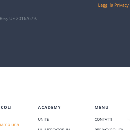
Leggi la Privacy
. Reg. UE 2016/679.
ICOLI
ACADEMY
MENU
UNITE
CONTATTI
diamo una
UNIMERCATORUM
PRIVACY POLICY