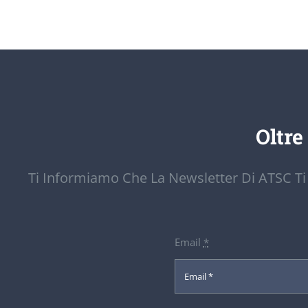
Oltre
Ti Informiamo Che La Newsletter Di ATSC Ti
Email
*