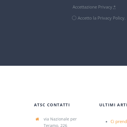
Accettazione Privacy
*
Accetto la Privacy Policy
ATSC CONTATTI
ULTIMI ART
via Nazionale per
Ci pren
Teramo, 226